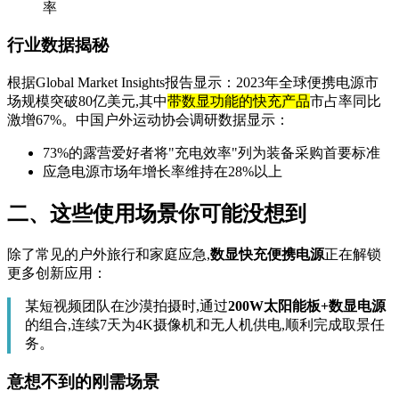
率
行业数据揭秘
根据Global Market Insights报告显示：2023年全球便携电源市
场规模突破80亿美元,其中
带数显功能的快充产品
市占率同比
激增67%。中国户外运动协会调研数据显示：
73%的露营爱好者将"充电效率"列为装备采购首要标准
应急电源市场年增长率维持在28%以上
二、这些使用场景你可能没想到
除了常见的户外旅行和家庭应急,
数显快充便携电源
正在解锁
更多创新应用：
某短视频团队在沙漠拍摄时,通过
200W太阳能板+数显电源
的组合,连续7天为4K摄像机和无人机供电,顺利完成取景任
务。
意想不到的刚需场景