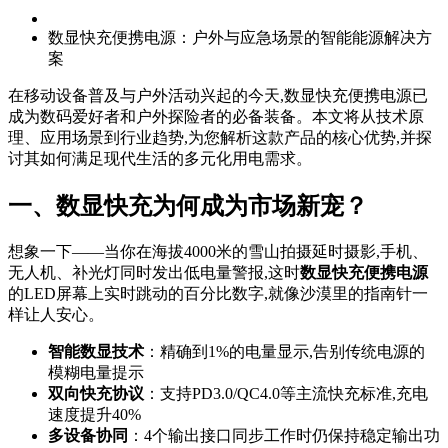
数显快充便携电源：户外与应急场景的智能能源解决方
案
在移动设备普及与户外活动兴起的今天,数显快充便携电源已
成为数码爱好者和户外探险者的必备装备。本文将从技术原
理、应用场景到行业趋势,为您解析这款产品的核心优势,并探
讨其如何满足现代生活的多元化用电需求。
一、数显快充为何成为市场新宠？
想象一下——当你在海拔4000米的雪山拍摄延时摄影,手机、
无人机、补光灯同时发出低电量警报,这时
数显快充便携电源
的LED屏幕上实时跳动的百分比数字,就像沙漠里的指南针一
样让人安心。
智能数显技术
：精确到1%的电量显示,告别传统电源的
模糊电量提示
双向快充协议
：支持PD3.0/QC4.0等主流快充标准,充电
速度提升40%
多设备协同
：4个输出接口同步工作时仍保持稳定输出功