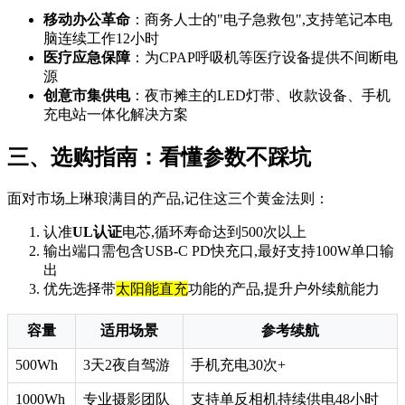
移动办公革命
：商务人士的"电子急救包",支持笔记本电
脑连续工作12小时
医疗应急保障
：为CPAP呼吸机等医疗设备提供不间断电
源
创意市集供电
：夜市摊主的LED灯带、收款设备、手机
充电站一体化解决方案
三、选购指南：看懂参数不踩坑
面对市场上琳琅满目的产品,记住这三个黄金法则：
认准
UL认证
电芯,循环寿命达到500次以上
输出端口需包含USB-C PD快充口,最好支持100W单口输
出
优先选择带
太阳能直充
功能的产品,提升户外续航能力
容量
适用场景
参考续航
500Wh
3天2夜自驾游
手机充电30次+
1000Wh
专业摄影团队
支持单反相机持续供电48小时