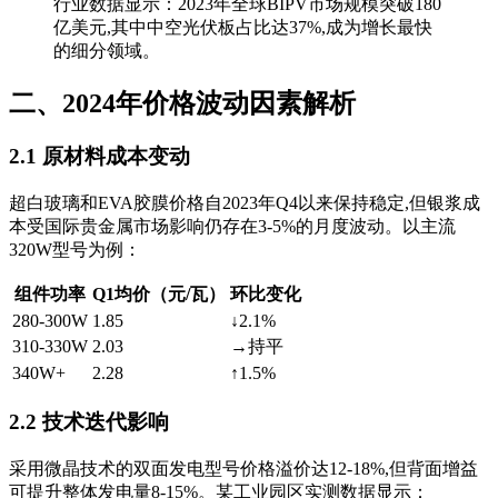
行业数据显示：2023年全球BIPV市场规模突破180
亿美元,其中中空光伏板占比达37%,成为增长最快
的细分领域。
二、2024年价格波动因素解析
2.1 原材料成本变动
超白玻璃和EVA胶膜价格自2023年Q4以来保持稳定,但银浆成
本受国际贵金属市场影响仍存在3-5%的月度波动。以主流
320W型号为例：
组件功率
Q1均价（元/瓦）
环比变化
280-300W
1.85
↓2.1%
310-330W
2.03
→持平
340W+
2.28
↑1.5%
2.2 技术迭代影响
采用微晶技术的双面发电型号价格溢价达12-18%,但背面增益
可提升整体发电量8-15%。某工业园区实测数据显示：