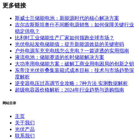
更多链接
斯威士兰储能电池：新能源时代的核心解决方案
吉尔吉斯斯坦奥什不间断电源销售：如何保障关键行业
稳定供电？
比利时工业储能生产厂家如何领跑全球市场？
光伏电站发电储能值：提升新能源效益的关键密码
户外电源车充充电线怎么充电？一篇讲透的实用指南
液流电池：储能赛道的长时储能解决方案
大功率用电储能方案：破解工商业用电困局的创新之钥
东帝汶光伏折叠集装箱式成本目标：技术与市场趋势深
度解析
逆变器电压过高调节全攻略：7种方法 实测数据解析
超级电容器价格解析：2024年行业趋势与选购指南
网站目录
主页
关于我们
光伏产品
联系我们