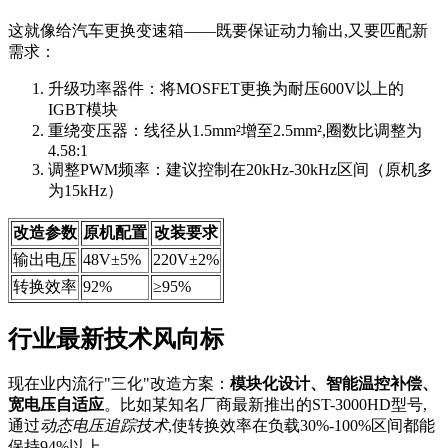
这就像给汽车更换变速箱——既要保证动力输出,又要匹配新
需求：
升级功率器件：将MOSFET更换为耐压600V以上的
IGBT模块
重绕变压器：线径从1.5mm²增至2.5mm²,圈数比调整为
4.58:1
调整PWM频率：建议控制在20kHz-30kHz区间（原机多
为15kHz）
改造参数
原机配置
改装要求
输出电压
48V±5%
220V±2%
转换效率
92%
≥95%
行业最新技术风向标
现在业内流行"三化"改造方案：
模块化设计、智能温控补偿、
宽电压自适应
。比如某知名厂商最新推出的ST-3000HD型号,
通过
动态电压追踪技术
,使转换效率在负载30%-100%区间都能
保持94%以上。