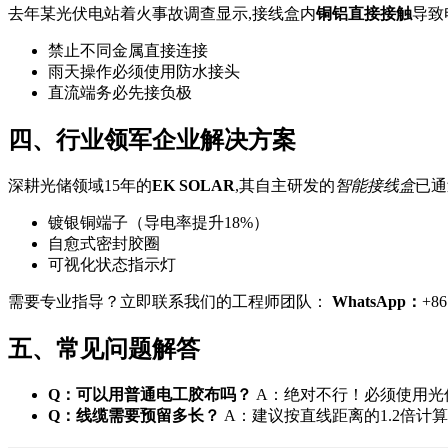
去年某光伏电站着火事故调查显示,接线盒内
铜铝直接接触
导致
禁止不同金属直接连接
雨天操作必须使用防水接头
直流端务必先接负极
四、行业领军企业解决方案
深耕光储领域15年的
EK SOLAR
,其自主研发的
智能接线盒
已通
镀银铜端子（导电率提升18%）
自愈式密封胶圈
可视化状态指示灯
需要专业指导？立即联系我们的工程师团队：
WhatsApp：
+86
五、常见问题解答
Q：可以用普通电工胶布吗？
A：绝对不行！必须使用光
Q：线缆需要预留多长？
A：建议按直线距离的1.2倍计算