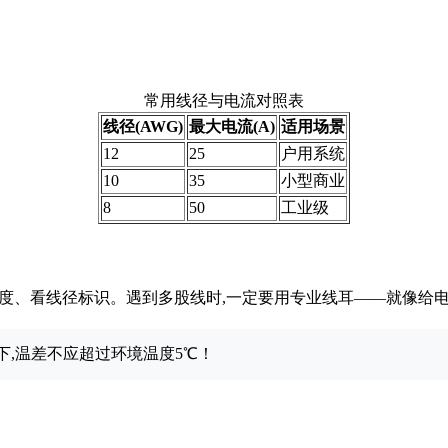
常用线径与电流对照表
线径(AWG)
最大电流(A)
适用场景
12
25
户用系统
10
35
小型商业
8
50
工业级
度、看线径标识。遇到多股线时,一定要用专业线耳——就像给
下,温差不应超过环境温度5℃！