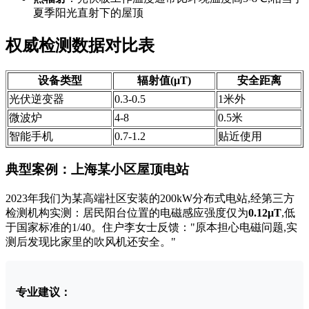
夏季阳光直射下的屋顶
权威检测数据对比表
设备类型
辐射值(μT)
安全距离
光伏逆变器
0.3-0.5
1米外
微波炉
4-8
0.5米
智能手机
0.7-1.2
贴近使用
典型案例：上海某小区屋顶电站
2023年我们为某高端社区安装的200kW分布式电站,经第三方
检测机构实测：居民阳台位置的电磁感应强度仅为
0.12μT
,低
于国家标准的1/40。住户李女士反馈："原本担心电磁问题,实
测后发现比家里的吹风机还安全。"
专业建议：