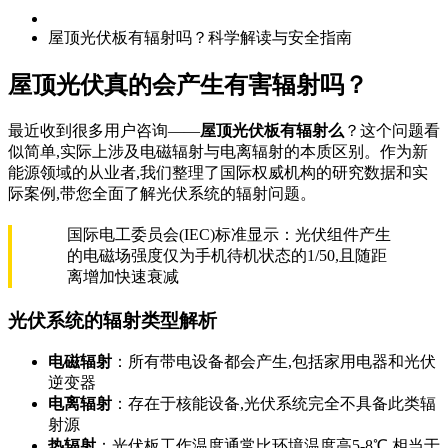
屋顶光伏板有辐射吗？科学解读与安全指南
屋顶光伏真的会产生有害辐射吗？
最近收到很多用户咨询——
屋顶光伏板有辐射么
？这个问题看
似简单,实际上涉及电磁辐射与电离辐射的本质区别。作为新
能源领域的从业者,我们整理了国际权威机构的研究数据和实
际案例,带您全面了解光伏系统的辐射问题。
国际电工委员会(IEC)标准显示：光伏组件产生
的电磁场强度仅为手机待机状态的1/50,且随距
离增加快速衰减
光伏系统的辐射类型解析
电磁辐射
：所有带电设备都会产生,包括家用电器和光伏
逆变器
电离辐射
：存在于核能设备,光伏系统完全不具备此类辐
射源
热辐射
：光伏板工作温度通常比环境温度高5-8℃,相当于