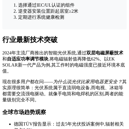
选择通过IEC/UL认证的组件
逆变器安装位置距起居室≥2米
定期进行系统健康检测
行业最新技术突破
2024年主流厂商推出的智能光伏系统,通过
双层电磁屏蔽技术
和
自适应功率调节模块
,将电磁辐射值再降低62%。以EK
SOLAR新一代产品为例,其工作时的电磁强度已接近环境本底
值。
现在很多用户都在问——
为什么说光伏比家用电器更安全？
其
实原理很简单：光伏系统属于直流弱电设备,而电视、冰箱等
都需要交流强电驱动。就像手电筒和电焊机的区别,两者的能
量级别完全不同。
全球市场趋势观察
德国TÜV报告显示：过去5年光伏投诉案例中,辐射相关