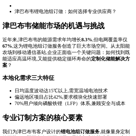
津巴布韦锂电池组订做：如何选择专业供应商？
津巴布韦储能市场的机遇与挑战
近年来,津巴布韦的能源需求年均增长
8.3%
,但电网覆盖率仅
67%
,这为锂电池组订做服务创造了巨大市场空间。从太阳能
农场到移动通信基站,企业正面临一个关键问题：如何找到既
能适应高温环境,又能提供稳定循环寿命的
定制化储能解决方
案
？
本地化需求三大特征
日均温度波动达15℃以上,需宽温域电池技术
偏远地区项目占比42%,要求模块化快速部署
70%用户倾向磷酸铁锂（LFP）体系,兼顾安全与成本
专业订制方案的核心要素
我们为津巴布韦客户设计的
锂电池组订做服务
,就像量身定制