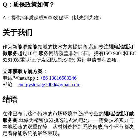
Q：质保政策如何？
A：提供5年质保或8000次循环（以先到为准）
关于我们
作为新能源储能领域的技术方案提供商,我们专注
锂电池组订
做服务
超过10年,服务网络覆盖非洲15国。拥有ISO 9001和IEC
62619双重认证,研发团队占比40%,累计申请专利23项。
立即获取专属方案：
电话/WhatsApp：
+86 13816583346
邮箱：
energystorage2000@gmail.com
结语
在津巴布韦这个特殊的市场环境中,选择专业的
锂电池组订做
服务商
,就像为精密仪器挑选适配的电池——需要技术实力与
本地经验的双重保障。从材料选择到系统集成,每个环节都决
定着储能系统的最终表现。