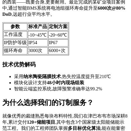
的西装——既要合身,更要耐用。最近完成的某矿业项目案例
中,通过智能BMS系统将电池组循环寿命提升至
6000次@80%
DoD
,远超行业平均水平。
参数
标准产品
定制方案
工作温度
-10~45℃
-20~60℃
IP防护等级
IP54
IP67
循环寿命
3000次
6000+次
技术优势解码
采用
纳米陶瓷隔膜技术
,热失控温度提升至210℃
模块化设计支持
48小时内现场组装
智能云端监控系统,故障预警准确率达99.2%
为什么选择我们的订制服务？
就像优秀的裁缝熟悉每块布料特性,我们在津巴布韦市场深耕8
年,累计交付
120+储能项目
,其中包含3个国家级太阳能储能示
范工程。我们的工程师团队掌握
多目标优化算法
,能在能量密