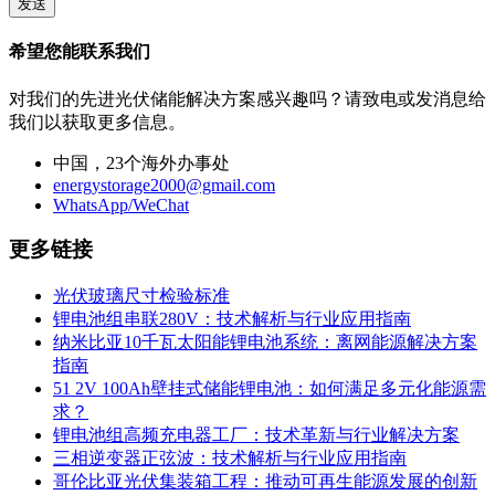
发送
希望您能联系我们
对我们的先进光伏储能解决方案感兴趣吗？请致电或发消息给
我们以获取更多信息。
中国，23个海外办事处
energystorage2000@gmail.com
WhatsApp/WeChat
更多链接
光伏玻璃尺寸检验标准
锂电池组串联280V：技术解析与行业应用指南
纳米比亚10千瓦太阳能锂电池系统：离网能源解决方案
指南
51 2V 100Ah壁挂式储能锂电池：如何满足多元化能源需
求？
锂电池组高频充电器工厂：技术革新与行业解决方案
三相逆变器正弦波：技术解析与行业应用指南
哥伦比亚光伏集装箱工程：推动可再生能源发展的创新