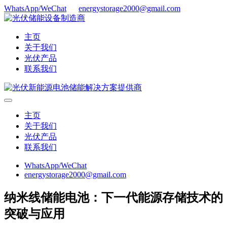
WhatsApp/WeChat
energystorage2000@gmail.com
主页
关于我们
光伏产品
联系我们
主页
关于我们
光伏产品
联系我们
WhatsApp/WeChat
energystorage2000@gmail.com
纳米线储能电池：下一代能源存储技术的
突破与应用