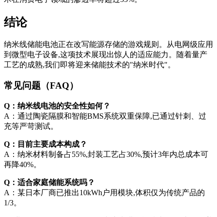
结论
纳米线储能电池正在改写能源存储的游戏规则。从电网级应用
到微型电子设备,这项技术展现出惊人的适应能力。随着量产
工艺的成熟,我们即将迎来储能技术的"纳米时代"。
常见问题（FAQ）
Q：纳米线电池的安全性如何？
A：通过陶瓷隔膜和智能BMS系统双重保障,已通过针刺、过
充等严苛测试。
Q：目前主要成本构成？
A：纳米材料制备占55%,封装工艺占30%,预计3年内总成本可
再降40%。
Q：适合家庭储能系统吗？
A：某日本厂商已推出10kWh户用模块,体积仅为传统产品的
1/3。