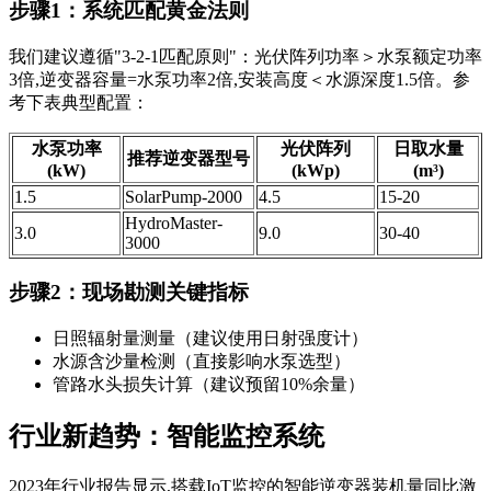
步骤1：系统匹配黄金法则
我们建议遵循"3-2-1匹配原则"：光伏阵列功率＞水泵额定功率
3倍,逆变器容量=水泵功率2倍,安装高度＜水源深度1.5倍。参
考下表典型配置：
水泵功率
光伏阵列
日取水量
推荐逆变器型号
(kW)
(kWp)
(m³)
1.5
SolarPump-2000
4.5
15-20
HydroMaster-
3.0
9.0
30-40
3000
步骤2：现场勘测关键指标
日照辐射量测量（建议使用日射强度计）
水源含沙量检测（直接影响水泵选型）
管路水头损失计算（建议预留10%余量）
行业新趋势：智能监控系统
2023年行业报告显示,搭载IoT监控的智能逆变器装机量同比激