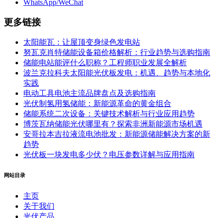
WhatsApp/WeChat
更多链接
太阳能瓦：让屋顶变身绿色发电站
努瓦克肖特储能设备箱价格解析：行业趋势与选购指南
储能电站能评什么职称？工程师职业发展全解析
波兰克拉科夫太阳能光伏板发电：机遇、趋势与本地化
实践
电动工具电池主流品牌盘点及选购指南
光伏制氢用氢储能：新能源革命的黄金组合
储能系统二次设备：关键技术解析与行业应用趋势
博茨瓦纳储能光伏哪里有？探索非洲新能源市场机遇
安哥拉本吉拉液流电池批发：新能源储能解决方案的新
趋势
光伏板一块发电多少伏？电压参数详解与应用指南
网站目录
主页
关于我们
光伏产品