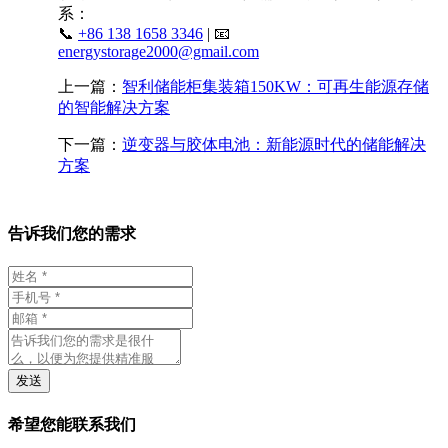
系：
📞
+86 138 1658 3346
| 📧
energystorage2000@gmail.com
上一篇：
智利储能柜集装箱150KW：可再生能源存储
的智能解决方案
下一篇：
逆变器与胶体电池：新能源时代的储能解决
方案
告诉我们您的需求
发送
希望您能联系我们