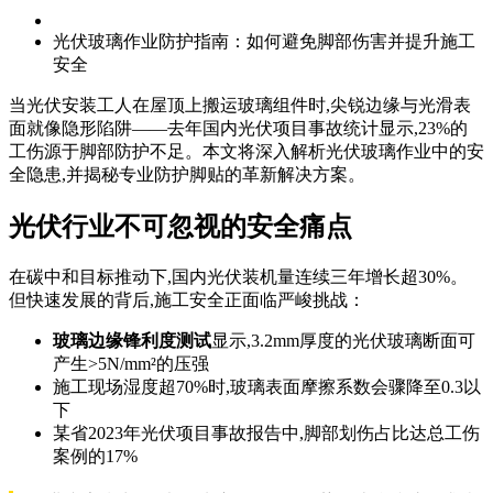
光伏玻璃作业防护指南：如何避免脚部伤害并提升施工
安全
当光伏安装工人在屋顶上搬运玻璃组件时,尖锐边缘与光滑表
面就像隐形陷阱——去年国内光伏项目事故统计显示,23%的
工伤源于脚部防护不足。本文将深入解析光伏玻璃作业中的安
全隐患,并揭秘专业防护脚贴的革新解决方案。
光伏行业不可忽视的安全痛点
在碳中和目标推动下,国内光伏装机量连续三年增长超30%。
但快速发展的背后,施工安全正面临严峻挑战：
玻璃边缘锋利度测试
显示,3.2mm厚度的光伏玻璃断面可
产生>5N/mm²的压强
施工现场湿度超70%时,玻璃表面摩擦系数会骤降至0.3以
下
某省2023年光伏项目事故报告中,脚部划伤占比达总工伤
案例的17%