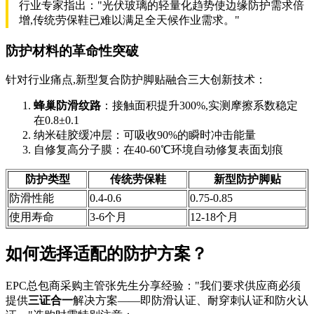
行业专家指出："光伏玻璃的轻量化趋势使边缘防护需求倍
增,传统劳保鞋已难以满足全天候作业需求。"
防护材料的革命性突破
针对行业痛点,新型复合防护脚贴融合三大创新技术：
蜂巢防滑纹路
：接触面积提升300%,实测摩擦系数稳定
在0.8±0.1
纳米硅胶缓冲层：可吸收90%的瞬时冲击能量
自修复高分子膜：在40-60℃环境自动修复表面划痕
防护类型
传统劳保鞋
新型防护脚贴
防滑性能
0.4-0.6
0.75-0.85
使用寿命
3-6个月
12-18个月
如何选择适配的防护方案？
EPC总包商采购主管张先生分享经验："我们要求供应商必须
提供
三证合一
解决方案——即防滑认证、耐穿刺认证和防火认