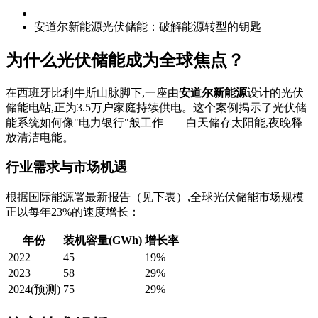
安道尔新能源光伏储能：破解能源转型的钥匙
为什么光伏储能成为全球焦点？
在西班牙比利牛斯山脉脚下,一座由
安道尔新能源
设计的光伏
储能电站,正为3.5万户家庭持续供电。这个案例揭示了光伏储
能系统如何像"电力银行"般工作——白天储存太阳能,夜晚释
放清洁电能。
行业需求与市场机遇
根据国际能源署最新报告（见下表）,全球光伏储能市场规模
正以每年23%的速度增长：
年份
装机容量(GWh)
增长率
2022
45
19%
2023
58
29%
2024(预测)
75
29%