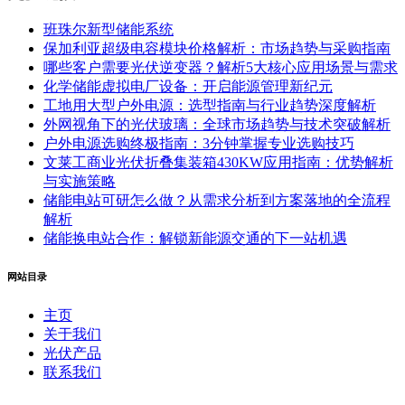
班珠尔新型储能系统
保加利亚超级电容模块价格解析：市场趋势与采购指南
哪些客户需要光伏逆变器？解析5大核心应用场景与需求
化学储能虚拟电厂设备：开启能源管理新纪元
工地用大型户外电源：选型指南与行业趋势深度解析
外网视角下的光伏玻璃：全球市场趋势与技术突破解析
户外电源选购终极指南：3分钟掌握专业选购技巧
文莱工商业光伏折叠集装箱430KW应用指南：优势解析
与实施策略
储能电站可研怎么做？从需求分析到方案落地的全流程
解析
储能换电站合作：解锁新能源交通的下一站机遇
网站目录
主页
关于我们
光伏产品
联系我们