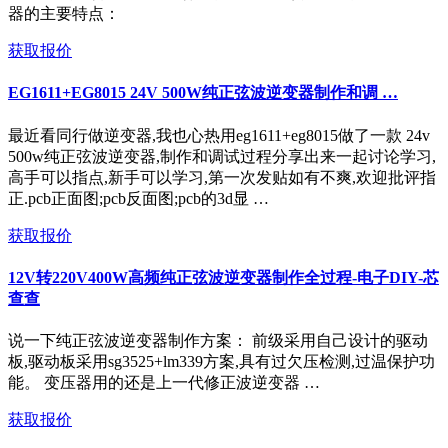
器的主要特点：
获取报价
EG1611+EG8015 24V 500W纯正弦波逆变器制作和调 …
最近看同行做逆变器,我也心热用eg1611+eg8015做了一款 24v
500w纯正弦波逆变器,制作和调试过程分享出来一起讨论学习,
高手可以指点,新手可以学习,第一次发贴如有不爽,欢迎批评指
正.pcb正面图;pcb反面图;pcb的3d显 …
获取报价
12V转220V400W高频纯正弦波逆变器制作全过程-电子DIY-芯
查查
说一下纯正弦波逆变器制作方案： 前级采用自己设计的驱动
板,驱动板采用sg3525+lm339方案,具有过欠压检测,过温保护功
能。 变压器用的还是上一代修正波逆变器 …
获取报价