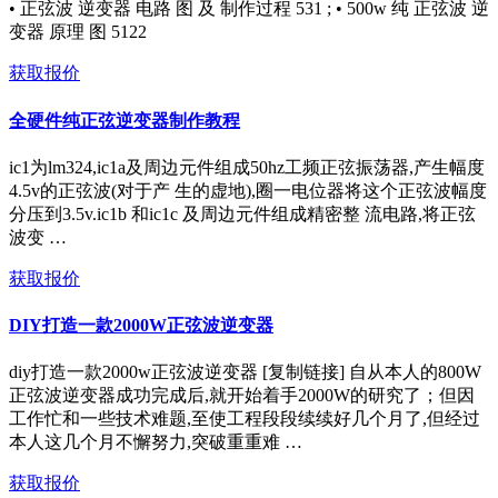
• 正弦波 逆变器 电路 图 及 制作过程 531 ; • 500w 纯 正弦波 逆
变器 原理 图 5122
获取报价
全硬件纯正弦逆变器制作教程
ic1为lm324,ic1a及周边元件组成50hz工频正弦振荡器,产生幅度
4.5v的正弦波(对于产 生的虚地),圈一电位器将这个正弦波幅度
分压到3.5v.ic1b 和ic1c 及周边元件组成精密整 流电路,将正弦
波变 …
获取报价
DIY打造一款2000W正弦波逆变器
diy打造一款2000w正弦波逆变器 [复制链接] 自从本人的800W
正弦波逆变器成功完成后,就开始着手2000W的研究了；但因
工作忙和一些技术难题,至使工程段段续续好几个月了,但经过
本人这几个月不懈努力,突破重重难 …
获取报价