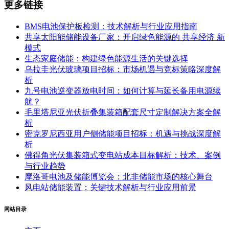
更多链接
BMS电池保护板检测：技术解析与行业应用指南
共享太阳能储能设备厂家：开启绿色能源的 共享经济 新
模式
生态家庭储能：构建绿色能源生活的关键选择
乌拉圭光伏玻璃项目招标：市场机遇与竞标策略深度解
析
九号电池逆变器放电时间：如何计算与延长备用电源续
航？
毛里塔尼亚光伏折叠集装箱配套尺寸定制解决方案全解
析
密克罗尼西亚用户侧储能项目招标：机遇与挑战深度解
析
佛得角光伏集装箱式变电站成本目标解析：技术、案例
与行业趋势
摩洛哥电池及储能博览会：北非储能市场的核心舞台
风电站储能装置：关键技术解析与行业应用前景
网站目录