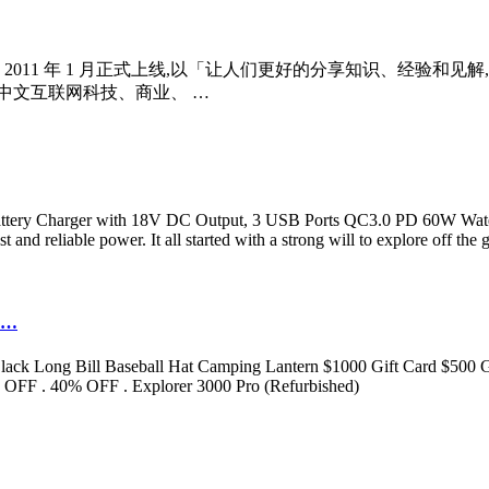
2011 年 1 月正式上线,以「让人们更好的分享知识、经验和
中文互联网科技、商业、 …
tery Charger with 18V DC Output, 3 USB Ports QC3.0 PD 60W Waterpr
reliable power. It all started with a strong will to explore off the g
r …
ack Long Bill Baseball Hat Camping Lantern $1000 Gift Card $500 Gif
0% OFF . 40% OFF . Explorer 3000 Pro (Refurbished)