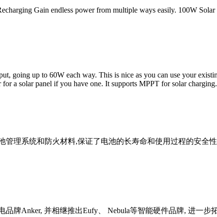
echarging Gain endless power from multiple ways easily. 100W Solar 
, going up to 60W each way. This is nice as you can use your existing
 for a solar panel if you have one. It supports MPPT for solar charging.
的电池管理系统和防火材料,保证了电池的长寿命和使用过程的安全
Anker, 并相继推出Eufy、 Nebula等智能硬件品牌, 