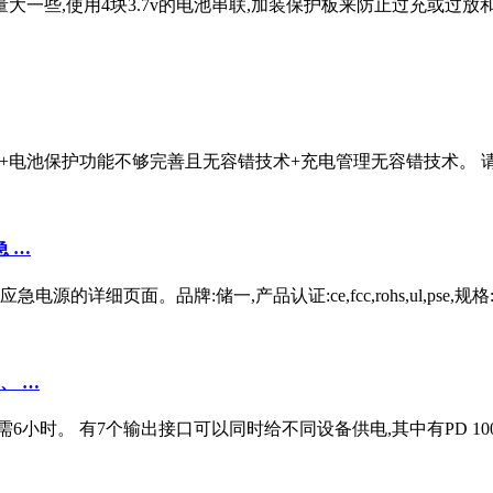
为了容量大一些,使用4块3.7v的电池串联,加装保护板来防止过充或
电池+电池保护功能不够完善且无容错技术+充电管理无容错技术。
急 …
源的详细页面。品牌:储一,产品认证:ce,fcc,rohs,ul,pse,规
、 …
时。 有7个输出接口可以同时给不同设备供电,其中有PD 100W 的t