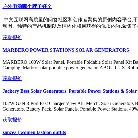
户外电源哪个牌子好？
,中文互联网高质量的问答社区和创作者聚集的原创内容平台,于 
氛围、独特的产品机制以及结构化和易获得的优质内容,聚集了
获取报价
MARBERO POWER STATIONS|SOLAR GENERATORS
MARBERO 100W Solar Panel, Portable Foldable Solar Panel Kit Bat
Camping. Marbro solar portable power generator. ABOUT US. Robust and 
获取报价
Jackery Best Solar Generators, Portable Power Stations & Sola
102W GaN 3-Port Fast Charger View All. Merch. Solar Generators Bl
Generators. Battery Pack. Solar Panels. Portable Power Stations. 4
获取报价
zanzea | women fashion outfits