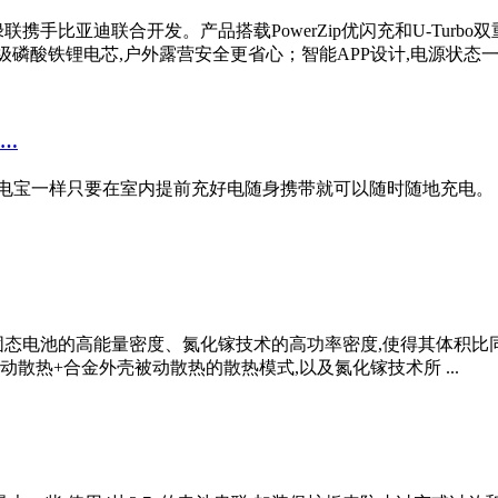
电源是由绿联携手比亚迪联合开发。产品搭载PowerZip优闪充和U-Tu
磷酸铁锂电芯,户外露营安全更省心；智能APP设计,电源状态一 .
 …
电宝一样只要在室内提前充好电随身携带就可以随时随地充电。 
固态电池的高能量密度、氮化镓技术的高功率密度,使得其体积比同类产品低 
扇主动散热+合金外壳被动散热的散热模式,以及氮化镓技术所 ...