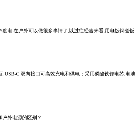
这0.5度电,在户外可以做很多事情了,以过往经验来看,用电饭锅煮饭
 100 瓦 USB-C 双向接口可高效充电和供电；采用磷酸铁锂电芯,电池
宝和户外电源的区别？