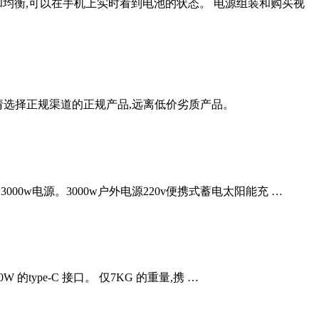
过放和均衡,可以在手机上实时看到电池的状态。 电源组装和购买视
 请选择正规渠道的正规产品,远离低价劣质产品。
格:3000w电源。3000w户外电源220v便携式蓄电太阳能充 …
ype-C 接口。 仅7KG 的重量,携 …