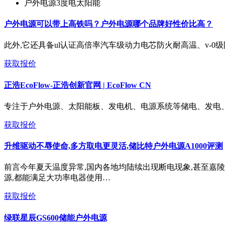
户外电源3度电太阳能
户外电源可以带上高铁吗？户外电源哪个品牌好性价比高？
此外,它还具备ul认证高倍率汽车级动力电芯防火耐高温、v-0
获取报价
正浩EcoFlow-正浩创新官网 | EcoFlow CN
专注于户外电源、太阳能板、发电机、电源系统等储电、发电、
获取报价
升维驱动不辱使命,多方取电更灵活,储比特户外电源A1000评测
前言今年夏天温度异常,国内各地均陆续出现断电现象,甚至嘉
源,都能满足大功率电器使用…
获取报价
绿联星辰GS600储能户外电源