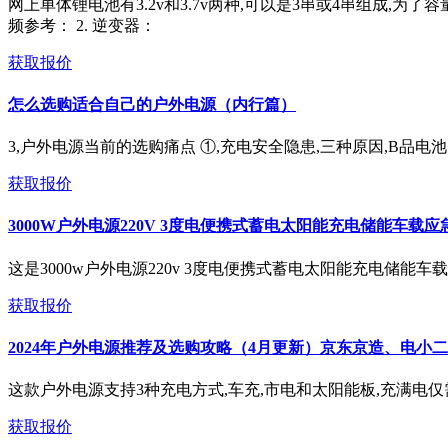
网上单体锂电池有3.2v和3.7v两种,可以是3串或4串组成,
频参考： 2. 逆变器：
获取报价
怎么选购适合自己的户外电源（内行篇）
3,户外电源当前的选购痛点 ①,充电安全隐患,三种原因,B品
获取报价
3000W户外电源220V 3度电便携式蓄电太阳能充电储能车载应
这是3000w户外电源220v 3度电便携式蓄电太阳能充电储能车载应急电
获取报价
2024年户外电源推荐及选购攻略（4月更新）京东京造、电小二
这款户外电源支持3种充电方式,车充,市电和太阳能板,充满电仅需6小
获取报价