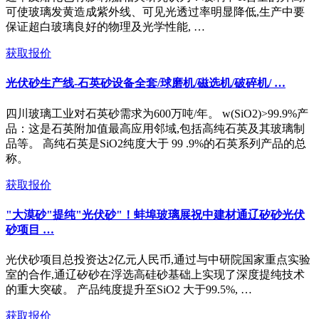
可使玻璃发黄造成紫外线、可见光透过率明显降低,生产中要
保证超白玻璃良好的物理及光学性能, …
获取报价
光伏砂生产线-石英砂设备全套/球磨机/磁选机/破碎机/ …
四川玻璃工业对石英砂需求为600万吨/年。 w(SiO2)>99.9%产
品：这是石英附加值最高应用邻域,包括高纯石英及其玻璃制
品等。 高纯石英是SiO2纯度大于 99 .9%的石英系列产品的总
称。
获取报价
"大漠砂"提纯"光伏砂"！蚌埠玻璃展祝中建材通辽矽砂光伏
砂项目 …
光伏砂项目总投资达2亿元人民币,通过与中研院国家重点实验
室的合作,通辽矽砂在浮选高硅砂基础上实现了深度提纯技术
的重大突破。 产品纯度提升至SiO2 大于99.5%, …
获取报价