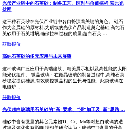
光伏产业链中的石英砂：制备工艺、区别与价值探析-索比光
伏网
这三种石英砂在光伏产业链中各自扮演着关键的角色。 硅石
作为金属硅的原材料,为后续的光伏产品制造奠定基础;高纯石
英砂用于石英坩埚,确保拉棒过程的质量;超白石英 …
获取报价
高纯石英砂的多元应用与未来展望
这种玻璃广泛应用于高端建筑、精美展示柜以及高性能的太阳
能光伏组件。 微晶玻璃：在微晶玻璃的制备过程中,高纯石英
砂稳定提供硅源,有效调控微晶相的生长与性能。此类玻璃在
电磁炉 …
获取报价
光伏超白玻璃用石英砂的"高"要求、"深"加工及"新"思路 …
硅砂中含有微量的其它元素如Ti、Cr、Mn等对超白玻璃的透
过率及熔化也有影响,据相关研究认为：玻璃中Ti含量的升高,