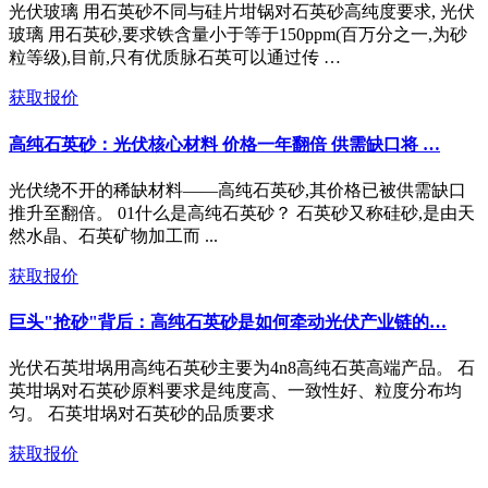
光伏玻璃 用石英砂不同与硅片坩锅对石英砂高纯度要求, 光伏
玻璃 用石英砂,要求铁含量小于等于150ppm(百万分之一,为砂
粒等级),目前,只有优质脉石英可以通过传 …
获取报价
高纯石英砂：光伏核心材料 价格一年翻倍 供需缺口将 …
光伏绕不开的稀缺材料——高纯石英砂,其价格已被供需缺口
推升至翻倍。 01什么是高纯石英砂？ 石英砂又称硅砂,是由天
然水晶、石英矿物加工而 ...
获取报价
巨头"抢砂"背后：高纯石英砂是如何牵动光伏产业链的…
光伏石英坩埚用高纯石英砂主要为4n8高纯石英高端产品。 石
英坩埚对石英砂原料要求是纯度高、一致性好、粒度分布均
匀。 石英坩埚对石英砂的品质要求
获取报价