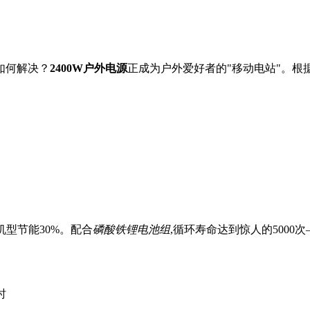
如何解决？
2400W户外电源
正成为户外爱好者的"移动电站"。根
机型节能30%。配合
磷酸铁锂电池组
,循环寿命达到惊人的5000
时