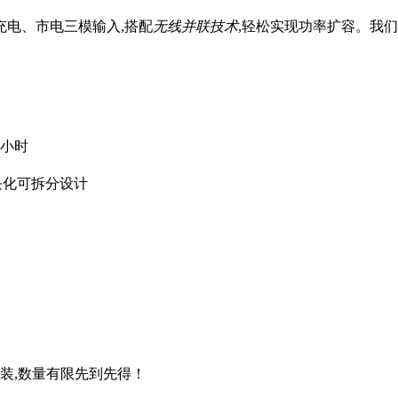
充电、市电三模输入,搭配
无线并联技术
,轻松实现功率扩容。我们
8小时
模块化可拆分设计
套装,数量有限先到先得！