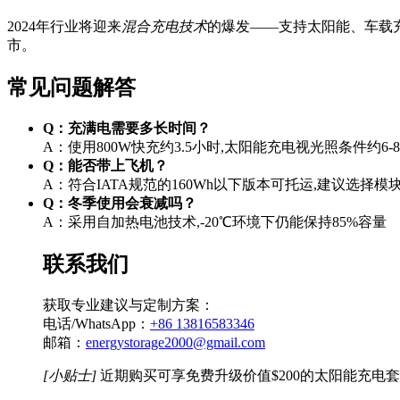
2024年行业将迎来
混合充电技术
的爆发——支持太阳能、车载
市。
常见问题解答
Q：充满电需要多长时间？
A：使用800W快充约3.5小时,太阳能充电视光照条件约6-
Q：能否带上飞机？
A：符合IATA规范的160Wh以下版本可托运,建议选择
Q：冬季使用会衰减吗？
A：采用自加热电池技术,-20℃环境下仍能保持85%容量
联系我们
获取专业建议与定制方案：
电话/WhatsApp：
+86 13816583346
邮箱：
energystorage2000@gmail.com
[小贴士]
近期购买可享免费升级价值$200的太阳能充电