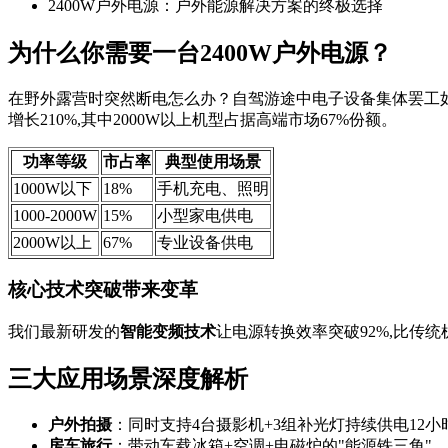
2400W户外电源：户外能源解决方案的终极选择
为什么你需要一台2400W户外电源？
在野外露营时突然断电怎么办？自驾游途中电子设备集体罢工
增长210%,其中2000W以上机型占据高端市场67%份额。
功率等级
市占率
典型使用场景
1000W以下
18%
手机充电、照明
1000-2000W
15%
小型家电供电
2000W以上
67%
专业设备供电
核心技术突破带来变革
我们最新研发的
智能变频技术
让电源转换效率突破92%,比传统
三大应用场景深度解析
户外拍摄
：同时支持4台摄影机+3组补光灯持续供电12小
房车旅行
：带动车载冰箱+空调+电磁炉的"能源铁三角"